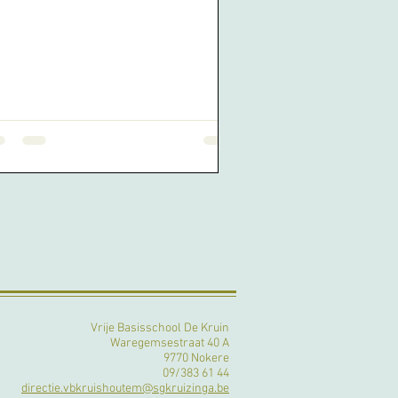
Vrije Basisschool De Kruin
Waregemsestraat 40 A
9770 Nokere
09/383 61 44
directie.vbkruishoutem@sgkruizinga.be