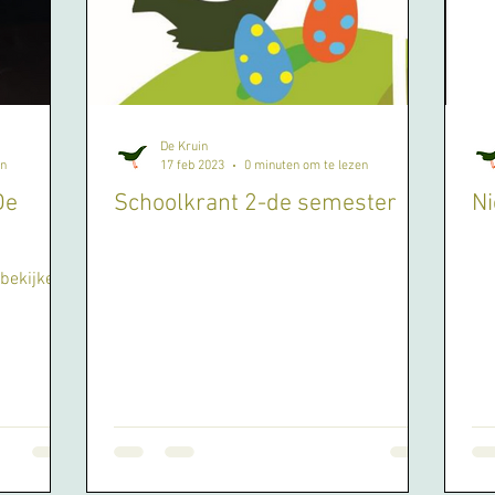
De Kruin
en
17 feb 2023
0 minuten om te lezen
De
Schoolkrant 2-de semester
Ni
 bekijken