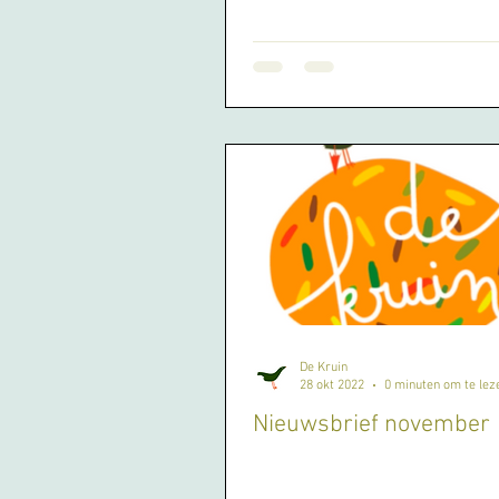
De Kruin
28 okt 2022
0 minuten om te lez
Nieuwsbrief november