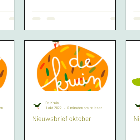
De Kruin
en
1 okt 2022
0 minuten om te lezen
Nieuwsbrief oktober
N