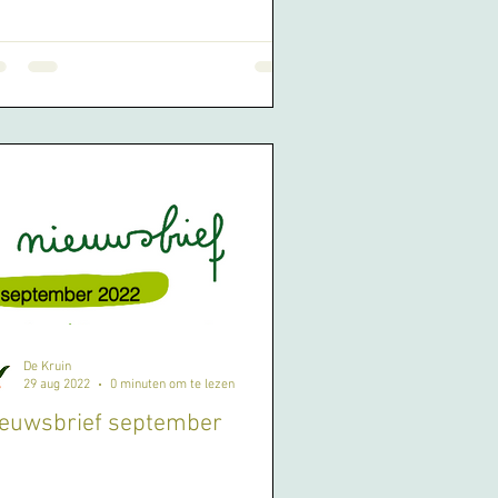
De Kruin
29 aug 2022
0 minuten om te lezen
ieuwsbrief september