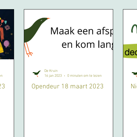
De Kruin
en
16 jan 2023
0 minuten om te lezen
23
Opendeur 18 maart 2023
N