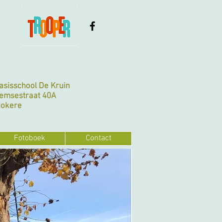
Basisschool De Kruin
emsestraat 40A
Nokere
Fotoboek
Contact