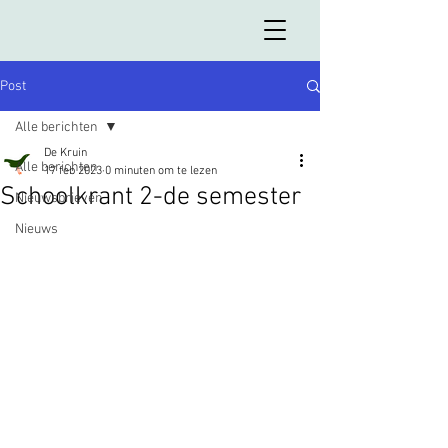
Post
Alle berichten
De Kruin
Alle berichten
17 feb 2023
0 minuten om te lezen
Schoolkrant 2-de semester
Nieuwsbrieven
Nieuws