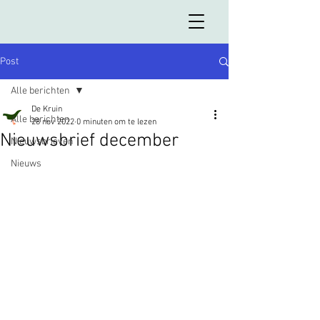
Post
Alle berichten
De Kruin
Alle berichten
28 nov 2022
0 minuten om te lezen
Nieuwsbrief december
Nieuwsbrieven
Nieuws