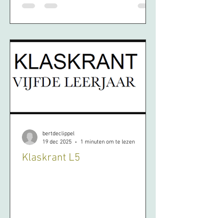
bertdeclippel
19 dec 2025
1 minuten om te lezen
Klaskrant L5