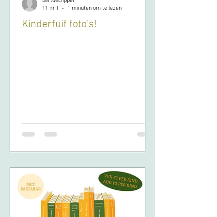
bertdeclippel
11 mrt
1 minuten om te lezen
Kinderfuif foto's!