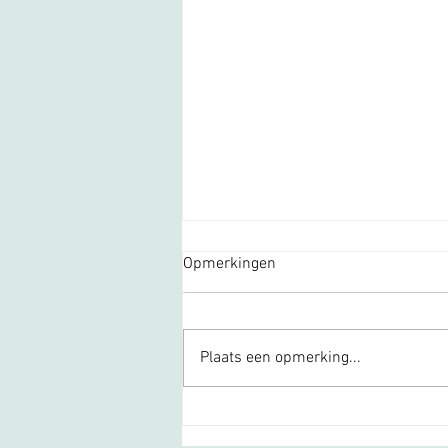
Opmerkingen
Plaats een opmerking...
Kick off @ De Kruin!