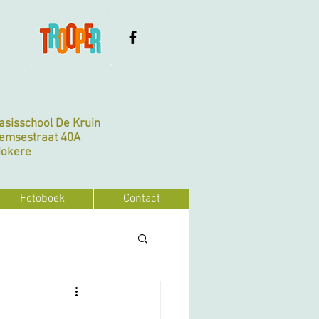
Basisschool De Kruin
emsestraat 40A
Nokere
Fotoboek
Contact