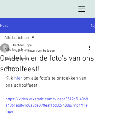
Post
Alle berichten
bertdeclippel
Alle berichten
1 apr
1 minuten om te lezen
Ontdek hier de foto's van ons
Nieuwsbrieven
schoolfeest!
Nieuws
Klik 
hier
 om alle foto's te ontdekken van 
ons schoolfeest!
https://video.wixstatic.com/video/3512c5_4368
a4061ab841c8a3de89ffeaf16d02/480p/mp4/file.
mp4