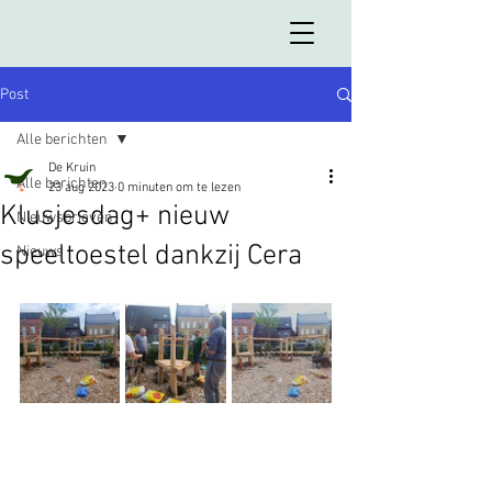
Post
Alle berichten
De Kruin
Alle berichten
23 aug 2023
0 minuten om te lezen
Klusjesdag+ nieuw
Nieuwsbrieven
speeltoestel dankzij Cera
Nieuws