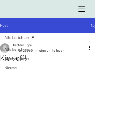
Post
Alle berichten
bertdeclippel
Alle berichten
14 jun 2024
0 minuten om te lezen
Kick off!
Nieuwsbrieven
Nieuws