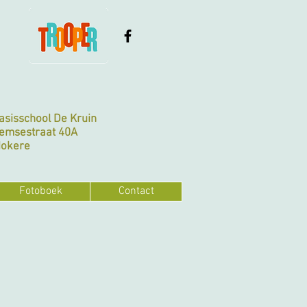
Basisschool De Kruin
emsestraat 40A
Nokere
Fotoboek
Contact