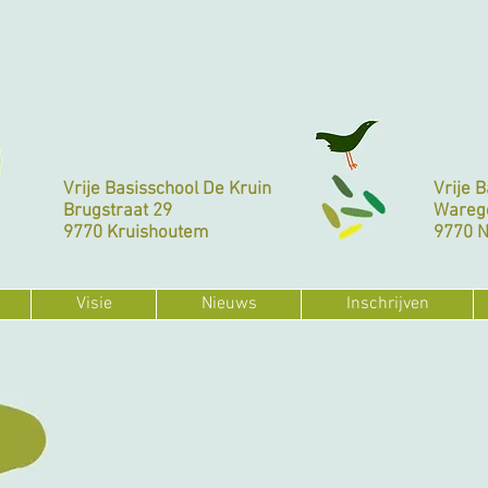
Vrije Basisschool De Kruin
Vrije 
Brugstraat 29
Wareg
9770 Kruishoutem
9770 
Visie
Nieuws
Inschrijven