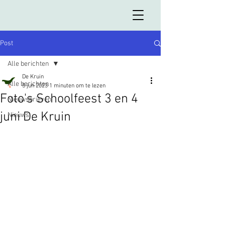
Post
Alle berichten
De Kruin
Alle berichten
5 jun 2023
1 minuten om te lezen
Foto's Schoolfeest 3 en 4
Nieuwsbrieven
juni De Kruin
Nieuws