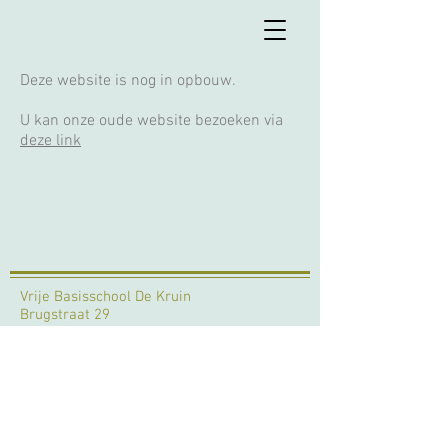
Deze website is nog in opbouw.
U kan onze oude website bezoeken via
deze link
Vrije Basisschool De Kruin
Brugstraat 29
9770 Kruishoutem
09/383 60 88
directie.vbkruishoutem@sgkrui
zinga.be